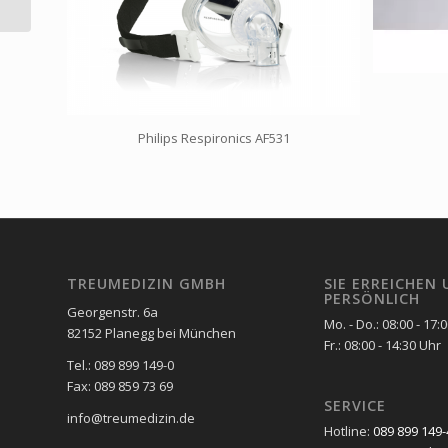
Philips Respironics AF531
TREUMEDIZIN GMBH
SIE ERREICHEN 
PERSÖNLICH
Georgenstr. 6a
Mo. - Do.: 08:00 - 17:
82152 Planegg bei München
Fr.: 08:00 - 14:30 Uhr
Tel.: 089 899 149-0
Fax: 089 859 73 69
SERVICE
info@treumedizin.de
Hotline:
089 899 149-