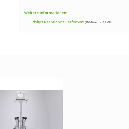
Weitere Informationen:
Philips Respironics PerforMax
(PDF-Datei, ca. 5,3 MB)