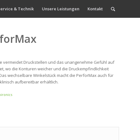
ervice & Technik
Unsere Leistungen
Kontakt
rforMax
ke vermeidet Druckstellen und das unangenehme Gefühl auf
t, wo die Konturen weicher und die Druckempfindlichkeit
ch. Das wechselbare Winkelstück macht die PerforMax auch für
linisch aufbereitbar erhältlich.
ironics