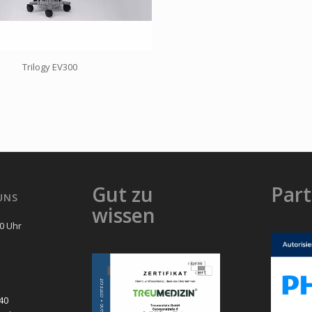
Trilogy EV300
Gut zu
Part
UNS
wissen
00 Uhr
40