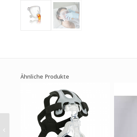
Ähnliche Produkte
Philips Respironics
AF531