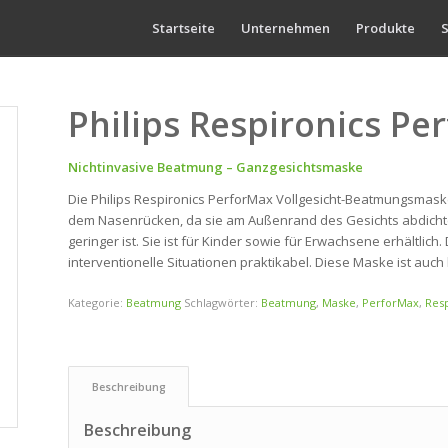
Startseite
Unternehmen
Produkte
S
Philips Respironics Pe
Nichtinvasive Beatmung – Ganzgesichtsmaske
Die Philips Respironics PerforMax Vollgesicht-Beatmungsmas
dem Nasenrücken, da sie am Außenrand des Gesichts abdichte
geringer ist. Sie ist für Kinder sowie für Erwachsene erhältli
interventionelle Situationen praktikabel. Diese Maske ist auch k
Kategorie:
Beatmung
Schlagwörter:
Beatmung
,
Maske
,
PerforMax
,
Resp
 Beschreibung 
Beschreibung