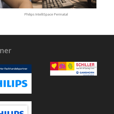
Philips IntelliSpace Perinatal
ner