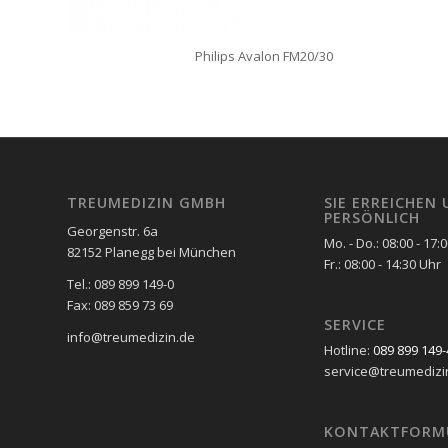
Philips Avalon FM20/30
TREUMEDIZIN GMBH
SIE ERREICHEN 
PERSÖNLICH
Georgenstr. 6a
Mo. - Do.: 08:00 - 17:
82152 Planegg bei München
Fr.: 08:00 - 14:30 Uhr
Tel.: 089 899 149-0
Fax: 089 859 73 69
SERVICE
info@treumedizin.de
Hotline:
089 899 149-
service@treumedizi
KONTAKTFORM