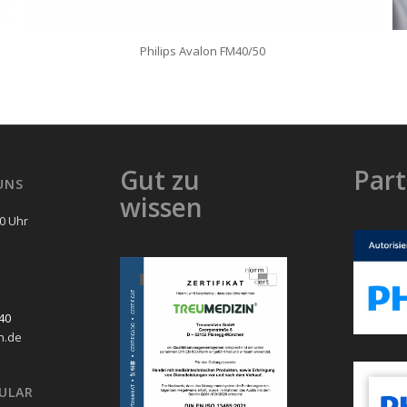
Philips Avalon FM40/50
Gut zu
Part
UNS
wissen
00 Uhr
40
n.de
ULAR