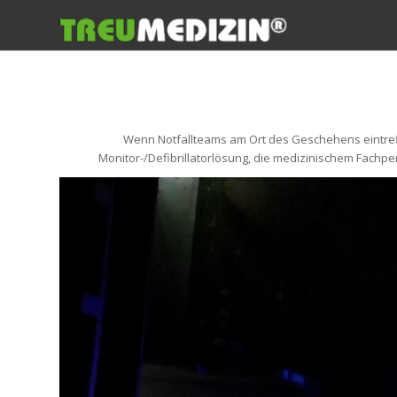
Wenn Notfallteams am Ort des Geschehens eintreff
Monitor-/Defibrillatorlösung, die medizinischem Fachp