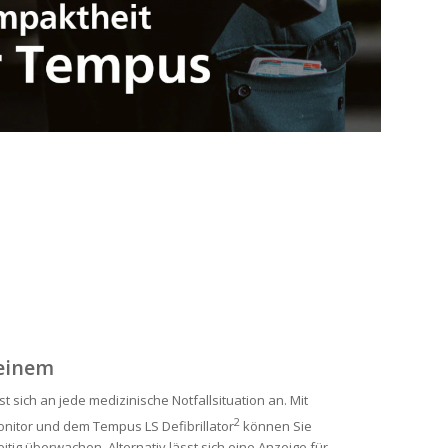
 einem
sich an jede medizinische Notfallsituation an. Mit
2
nitor und dem Tempus LS Defibrillator
können Sie
itig überwachen. Alternativ lässt sich eine Anzeige für