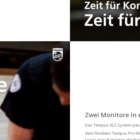
Zwei Monitore in
Das Tempus ALS System passt 
dem flexiblen Tempus Pro Mo
sogar zwei Patienten gleichze